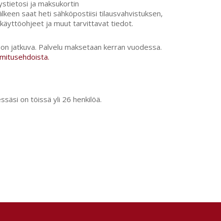
ystietosi ja maksukortin
keen saat heti sähköpostiisi tilausvahvistuksen,
käyttöohjeet ja muut tarvittavat tiedot.
 on jatkuva. Palvelu maksetaan kerran vuodessa.
imitusehdoista.
ssäsi on töissä yli 26 henkilöä.