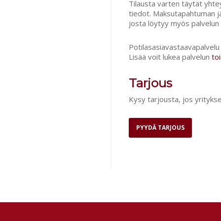
Tilausta varten täytät yhte
tiedot. Maksutapahtuman jäl
josta löytyy myös palvelun 
Potilasasiavastaavapalvelu
Lisää voit lukea palvelun
to
Tarjous
Kysy tarjousta, jos yritykse
PYYDÄ TARJOUS