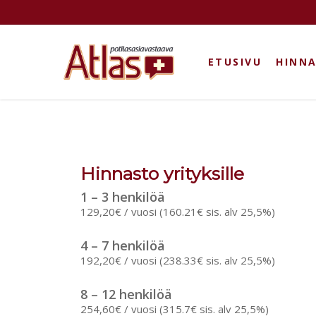
Skip
to
main
content
ETUSIVU
HINN
Hinnasto yrityksille
1 – 3 henkilöä
129,20€ / vuosi (160.21€ sis. alv 25,5%)
4 – 7 henkilöä
192,20€ / vuosi (238.33€ sis. alv 25,5%)
8 – 12 henkilöä
254,60€ / vuosi (315.7€ sis. alv 25,5%)