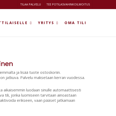
TILAA PALVELU
TEE POTILASVAHINKOILMOITUS
TILAISELLE
YRITYS
OMA TILI
minen
semmalta ja lisää tuote ostoskoriin.
 on jatkuva. Palvelu maksetaan kerran vuodessa.
tta aikaisemmin luodaan sinulle automaattisesti
va tili, jonka luomiseen tarvitaan ainoastaan
se aktivoida erikseen, vaan pääset jatkamaan