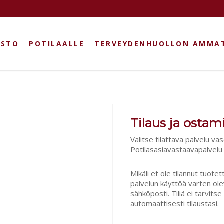
ASTO
POTILAALLE
TERVEYDENHUOLLON AMMAT
Tilaus ja osta
Valitse tilattava palvelu va
Potilasasiavastaavapalvelu
Mikäli et ole tilannut tuote
palvelun käyttöä varten ole
sähköposti. Tiliä ei tarvit
automaattisesti tilaustasi.