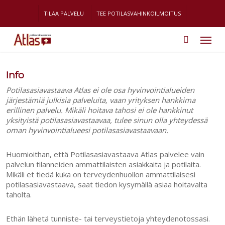
Skip
to
TILAA PALVELU
TEE POTILASVAHINKOILMOITUS
main
Menu
content
Info
Potilasasiavastaava Atlas ei ole osa hyvinvointialueiden
järjestämiä julkisia palveluita, vaan yrityksen hankkima
erillinen palvelu. Mikäli hoitava tahosi ei ole hankkinut
yksityistä potilasasiavastaavaa, tulee sinun olla yhteydessä
oman hyvinvointialueesi potilasasiavastaavaan.
Huomioithan, että Potilasasiavastaava Atlas palvelee vain
palvelun tilanneiden ammattilaisten asiakkaita ja potilaita.
Mikäli et tiedä kuka on terveydenhuollon ammattilaisesi
potilasasiavastaava, saat tiedon kysymällä asiaa hoitavalta
taholta.
Ethän lähetä tunniste- tai terveystietoja yhteydenotossasi.