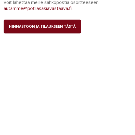
Voit lähettää meille sähköpostia osoitteeseen
autamme@potilasasiavastaava.fi
.
HINNASTOON JA TILAUKSEEN TÄSTÄ